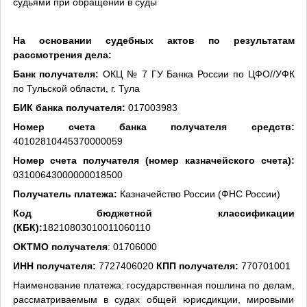
судьями при обращении в суды
На основании судебных актов по результатам
рассмотрения дела:
Банк получателя:
ОКЦ № 7 ГУ Банка России по ЦФО//УФК
по Тульской области, г. Тула
БИК банка получателя:
017003983
Номер счета банка получателя средств:
40102810445370000059
Номер счета получателя (номер казначейского счета):
03100643000000018500
Получатель платежа:
Казначейство России (ФНС России)
Код бюджетной классификации
(КБК):
18210803010011060110
ОКТМО получателя
: 01706000
ИНН получателя:
7727406020
КПП получателя:
770701001
Наименование платежа: государственная пошлина по делам,
рассматриваемым в судах общей юрисдикции, мировыми