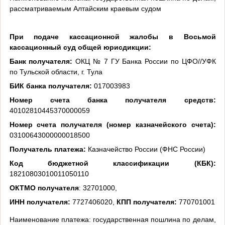
рассматриваемым Алтайским краевым судом
При подаче кассационной жалобы в Восьмой
кассационный суд общей юрисдикции:
Банк получателя:
ОКЦ № 7 ГУ Банка России по ЦФО//УФК
по Тульской области, г. Тула
БИК банка получателя:
017003983
Номер счета банка получателя средств:
40102810445370000059
Номер счета получателя (номер казначейского счета):
03100643000000018500
Получатель платежа:
Казначейство России (ФНС России)
Код бюджетной классификации (КБК):
18210803010011050110
ОКТМО получателя
: 32701000,
ИНН получателя:
7727406020,
КПП получателя:
770701001
Наименование платежа: государственная пошлина по делам,