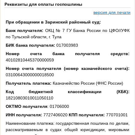
Реквизиты для оплаты госпошлины
версия для печати
При обращении в Заринский районный суд:
Банк получателя:
ОКЦ № 7 ГУ Банка России по ЦФО//УФК
по Тульской области, г. Тула
БИК банка получателя:
017003983
Номер счета банка получателя средств:
40102810445370000059
Номер счета получателя (номер казначейского счета):
03100643000000018500
Получатель платежа:
Казначейство России (ФНС России)
Код бюджетной классификации (КБК):
18210803010011050110
ОКТМО получателя
: 01706000
ИНН получателя:
7727406020
КПП получателя:
770701001
Наименование платежа: государственная пошлина по делам,
рассматриваемым в судах общей юрисдикции, мировыми