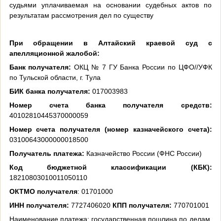
судьями уплачиваемая на основании судебных актов по
результатам рассмотрения дел по существу
При обращении в Алтайский краевой суд с
апелляционной жалобой:
Банк получателя:
ОКЦ № 7 ГУ Банка России по ЦФО//УФК
по Тульской области, г. Тула
БИК банка получателя:
017003983
Номер счета банка получателя средств:
40102810445370000059
Номер счета получателя (номер казначейского счета):
03100643000000018500
Получатель платежа:
Казначейство России (ФНС России)
Код бюджетной классификации (КБК):
18210803010011050110
ОКТМО получателя
: 01701000
ИНН получателя:
7727406020
КПП получателя:
770701001
Наименование платежа: государственная пошлина по делам,