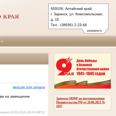
659106, Алтайский край,
г. Заринск, ул. Комсомольская,
 КРАЯ
д. 15
Тел.: (38595) 2-23-66
zarinsky.alt@sudrf.ru
развернуть
версия для печати
рва на замещение
Запросы ОПФР по постановлению
Правительства РФ от 28.06.2021 №
1037
ковано 04.03.2026 09:34 (МСК)