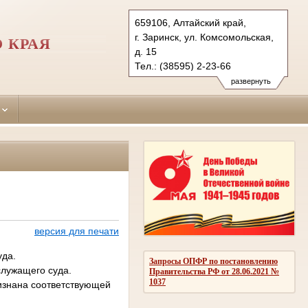
659106, Алтайский край,
г. Заринск, ул. Комсомольская,
 КРАЯ
д. 15
Тел.: (38595) 2-23-66
zarinsky.alt@sudrf.ru
развернуть
версия для печати
уда.
Запросы ОПФР по постановлению
служащего суда.
Правительства РФ от 28.06.2021 №
1037
ризнана соответствующей